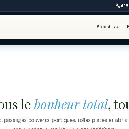
418
Produits
+
ous le
bonheur total
, to
o, passages couverts, portiques, toiles plates et abris
mesure pour affronter les hivers québécois.