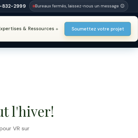
-832-2999
Bureaux fermés, laissez-nous un message 😊
Expertises & Ressources
+
Soumettez votre projet
ut l'hiver!
 pour VR sur