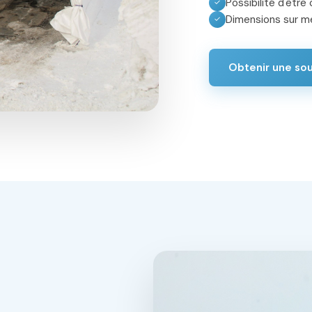
Possibilité d'êtr
✓
Dimensions sur m
✓
Obtenir une so